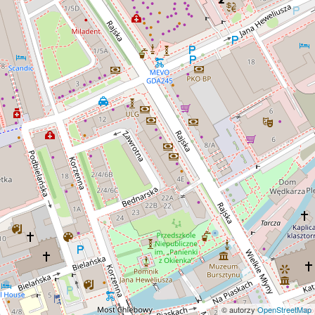
© autorzy
OpenStreetMap