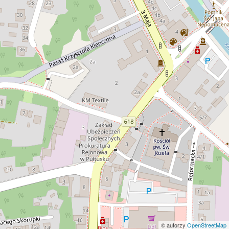
© autorzy
OpenStreetMap