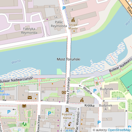
© autorzy
OpenStreetMap