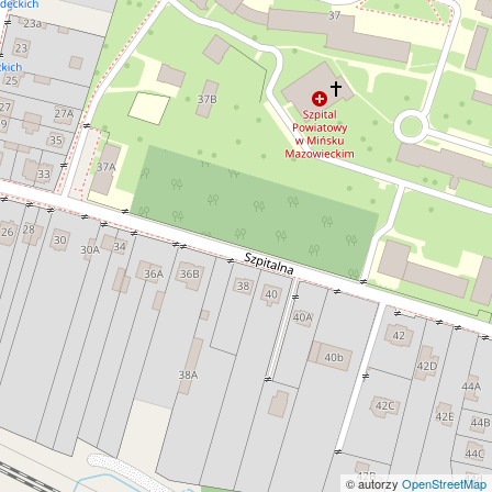
© autorzy
OpenStreetMap